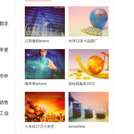
都非
已获微软teams
全球12英寸晶圆厂
率更
市申
曝苹果iphone
碧桂园服务2022
销售
工业
小米给27万小米空
sensortow