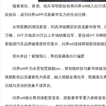
随着蒋欣、黄渤、胡兵等明星纷纷将问界m9纳入出行
款效应，成为问界m9中式新豪华实力的生动注脚。
从明星圈的潮流新宠，到高净值圈层的首选豪华座驾，问
万辆，18个月稳居50万以上市场销量冠军，更连续9个月蝉联大
新能源汽车品牌健康度研究显示，问界m9连续两期获得新能源
双向奔赴！紫懂我心，尊四座藏着出行偏爱
问界m9作为全景智慧旗舰suv，将智能科技与豪华体
镜紫配色以深邃紫色为基底，融入细腻金属光泽，既藏着古
沉稳与灵动的形象不谋而合。
问界m9推出尊四座配置套装，搭配奢享零重力座椅套