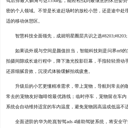
驾后排最大躺角可达155deg;，能轻松找到最惬意的休憩
密的个人领域。不管是长途赶场时的放松小憩，还是途中处
适的移动休憩区。
智慧科技全面领先，成就明星圈层共识之选#8203;#8203;
如果说外观与空间是颜值担当，智能科技则是问界m9的实力内
拍摄间隙或长途行程中，降下激光投影巨幕，手指轻轻滑动
还原细腻音效，沉浸式体验缓解拍戏疲惫。
升级后的小艺更懂精准需求，带上宠物，导航到常去的
常去的宠物友好咖啡馆最优路线；临时停车，宠物留在车内
系统会自动维持适宜的车内温度，避免宠物因高温或低温不
全面进阶的华为乾崑智驾ads 4辅助驾驶系统，将安全守