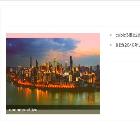
cubic3推出
剧透2040
openmandriva