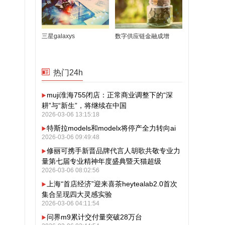
三星galaxys
数字供应链金融成增
热门24h
muji淮海755闭店：正常商业调整下的“深
耕”与“新生”，将继续在中国
2026-03-06 13:15:18
特斯拉models和modelx将停产全力转向ai
2026-03-06 09:49:48
修丽可携手新晋品牌代言人胡歌共敬专业力
量第七届专业精神年度盛典暨天猫超级
2026-03-06 08:02:56
上海“首店经济”迎来喜茶heytealab2.0首次
集合呈现四大灵感实验
2026-03-06 04:11:54
问界m9累计交付量突破28万台