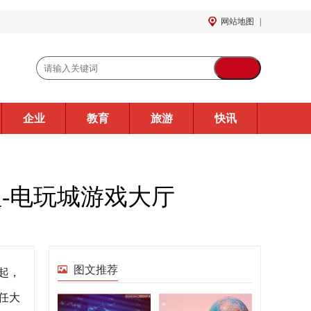
网站地图
|
企业
教育
旅游
快讯
经理-电玩城游戏大厅
图文推荐
日起，
转任大