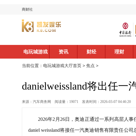
商财社
电玩城游戏
资讯
财经
理财
大厅首页
当前位置：
电玩城游戏大厅首页
>
焦点
>
danielweisslan
来源：汽车商务网
阅读量：19071
发表时间：2026-03-07 04:46:20
2026年2月26日，奥迪正通过一系列高层人
daniel weissland将接任一汽奥迪销售有