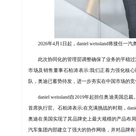
2026年4月1日起，daniel weissland
此次协同化的管理层调整确保了业务的平稳过
市场及销售董事石柏涛表示:我们正着力强化核
队，奥迪已蓄势待发，进一步夯实在中国市场的竞
daniel weissland自2019年起担
首席执行官。石柏涛表示:在充满挑战的时期，danie
奥迪在美国实现了其品牌史上最大规模的产品布局。dan
汽车集团内部建立了强大的协作网络，并对品牌有