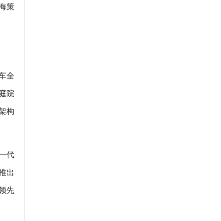
海策
车全
“庭院
级架构
一代
推出
领先