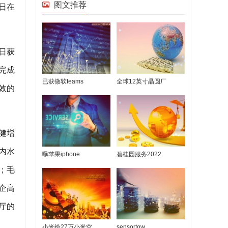
图文推荐
日在
1日获
完成
已获微软teams
全球12英寸晶圆厂
效的
健增
业内水
曝苹果iphone
碧桂园服务2022
利；毛
企高
厅的
小米给27万小米空
sensortow