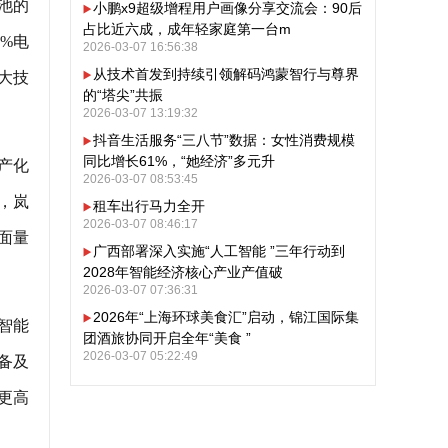
池的
小鹏x9超级增程用户画像分享交流会：90后
占比近六成，成年轻家庭第一台m
0%电
2026-03-07 16:56:38
从技术首发到持续引领解码鸿蒙智行与尊界
大技
的“塔尖”共振
2026-03-07 13:19:32
抖音生活服务“三八节”数据：女性消费规模
同比增长61%，“她经济”多元升
产化
2026-03-07 08:53:45
，岚
租车出行马力全开
2026-03-07 08:46:17
面量
广西部署深入实施“人工智能 ”三年行动到
2028年智能经济核心产业产值破
2026-03-07 07:36:31
2026年“上海环球美食汇”启动，锦江国际集
智能
团酒旅协同开启全年“美食 ”
2026-03-07 05:22:49
备及
更高