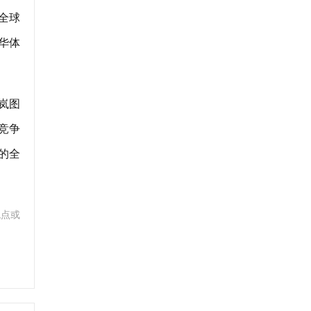
将全球
豪华体
岚图
竞争
的全
观点或