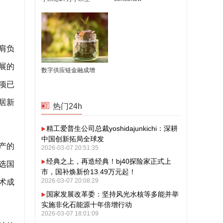
肩负
展的
数字供应链金融成增
4项已
居新
热门24h
精工爱普生公司总裁yoshidajunkichi：深耕
中国创新拓局全球发
产的
2026-03-07 20:51:35
经典之上，再造经典！bj40探险家正式上
选国
市，国补焕新价13.49万元起！
2026-03-07 20:08:29
术成
国家发展改革委：坚持风光水核等多能并举
实施非化石能源十年倍增行动
2026-03-07 18:01:09