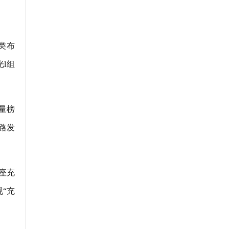
类布
l组
量榜
路发
座充
“充