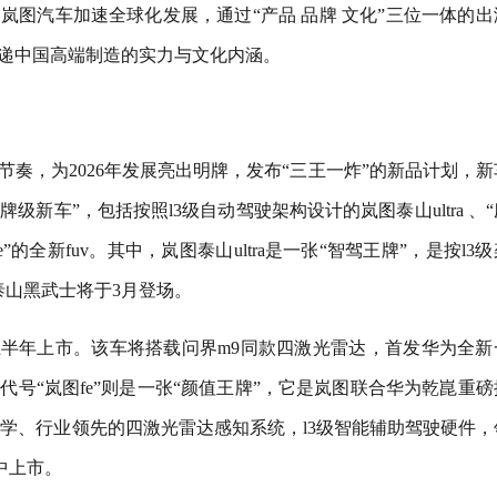
岚图汽车加速全球化发展，通过“产品 品牌 文化”三位一体的出
传递中国高端制造的实力与文化内涵。
奏，为2026年发展亮出明牌，发布“三王一炸”的新品计划，新
级新车”，包括按照l3级自动驾驶架构设计的岚图泰山ultra 、
”的全新fuv。其中，岚图泰山ultra是一张“智驾王牌”，是按l3
泰山黑武士将于3月登场。
6年上半年上市。该车将搭载问界m9同款四激光雷达，首发华为全新
号“岚图fe”则是一张“颜值王牌”，它是岚图联合华为乾崑重磅
计美学、行业领先的四激光雷达感知系统，l3级智能辅助驾驶硬件，
中上市。