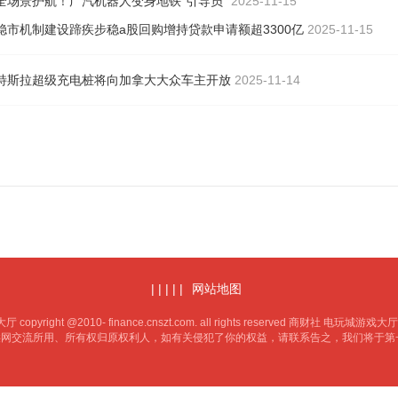
全场景护航！广汽机器人变身地铁“引导员”
2025-11-15
稳市机制建设蹄疾步稳a股回购增持贷款申请额超3300亿
2025-11-15
特斯拉超级充电桩将向加拿大大众车主开放
2025-11-14
| | | | |
网站地图
opyright @2010- finance.cnszt.com. all rights reserved 商财社 电玩
供网交流所用、所有权归原权利人，如有关侵犯了你的权益，请联系告之，我们将于第