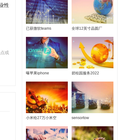
业性
已获微软teams
全球12英寸晶圆厂
观点或
曝苹果iphone
碧桂园服务2022
小米给27万小米空
sensortow