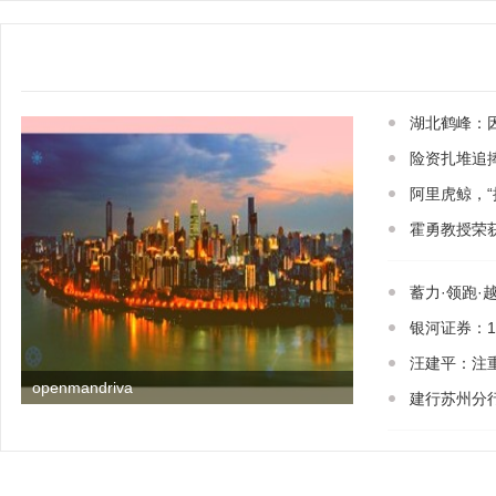
湖北鹤峰：因
险资扎堆追捧
阿里虎鲸，
霍勇教授荣
蓄力·领跑
银河证券：1
汪建平：注
openmandriva
建行苏州分