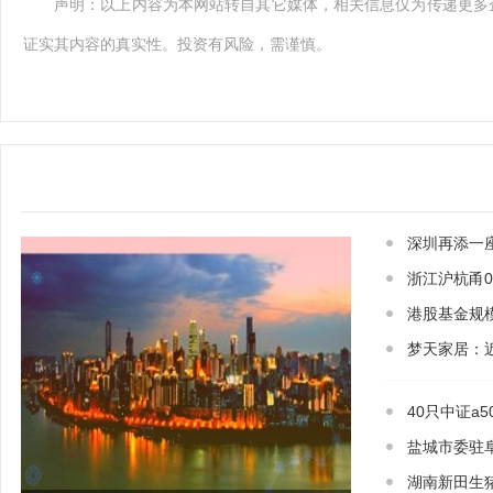
声明：以上内容为本网站转自其它媒体，相关信息仅为传递更多
证实其内容的真实性。投资有风险，需谨慎。
深圳再添一
浙江沪杭甬0
港股基金规
梦天家居：
40只中证a5
盐城市委驻
湖南新田生