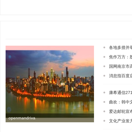
各地多措并
焦作万方：股
国网南京市
消息指百度
康希通信27
曲欢：韩中
爱达邮轮宣
openmandriva
文化产业发力“