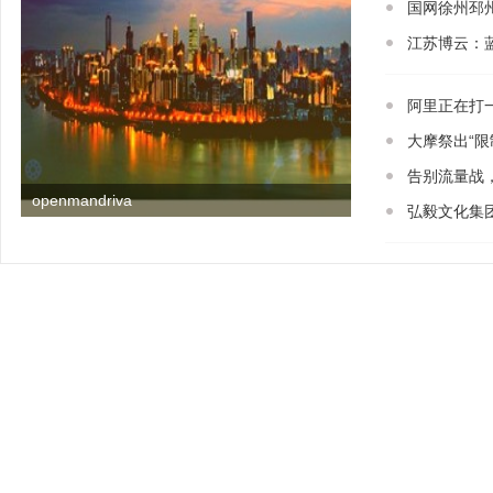
国网徐州邳
江苏博云：蓝
阿里正在打
大摩祭出“限
告别流量战
openmandriva
弘毅文化集团