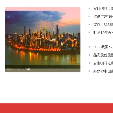
安硕信息：
谁是广东“
突然，猛烈降
时隔14年再
2025我国
品高股份股
云南咖啡走
openmandriva
外媒称中国