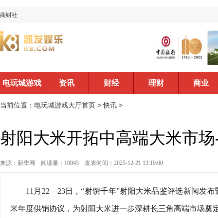
商财社
电玩城游戏
资讯
财经
理财
商业
大厅首页
当前位置：
电玩城游戏大厅首页
>
快讯
>
射阳大米开拓中高端大米市场
来源：新华网
阅读量：10945
发表时间：2025-12-21 13:19:00
11月22—23日，“射馔千年”射阳大米品鉴评选新闻发
米年度供销协议，为射阳大米进一步深耕长三角高端市场奠