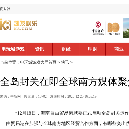
商财社
电玩城游戏
资讯
财经
理财
商业
大厅首页
当前位置：
电玩城游戏大厅首页
>
快讯
>
全岛封关在即全球南方媒体聚
来源：中新网
阅读量：15702
发表时间：2025-12-25 16:05:19
“12月18日，海南自由贸易港就要正式启动全岛封关运
由贸易港在加强与全球南方地区经贸合作方面，有哪些突出优