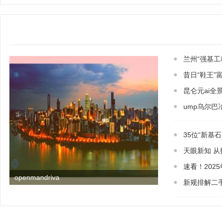
兰州“强基
昔日“鞋王”
昆仑元ai全
ump乌尔
35位“新基
天眼新知 
速看！202
openmandriva
新规排解二