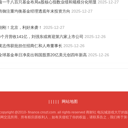
逾一千八百只基金布局a股核心指数业绩和规模分化明显
2025-12-27
防御注重均衡基金经理透底年末投资方向
2025-12-27
刚刚！北京，利好来袭！
2025-12-27
8个月营收141亿，刘强东或将迎第六家上市公司
2025-12-26
黄志伟获批担任招商仁和人寿董事长
2025-12-26
全球基金单日净卖出韩国股票20亿美元创四年新高
2025-12-26
| | | | |
网站地图
right @2010- finance.cnszt.com. all rights reserved 商财社 电玩城游
供网交流所用、所有权归原权利人，如有关侵犯了你的权益，请联系告之，我们将于第