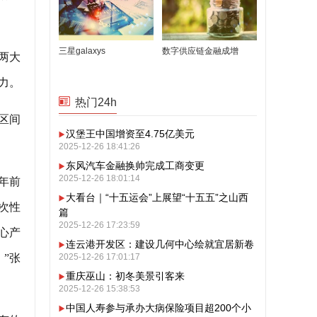
三星galaxys
数字供应链金融成增
两大
力。
热门24h
区间
汉堡王中国增资至4.75亿美元
2025-12-26 18:41:26
东风汽车金融换帅完成工商变更
2025-12-26 18:01:14
年前
大看台｜“十五运会”上展望“十五五”之山西
一次性
篇
2025-12-26 17:23:59
心产
连云港开发区：建设几何中心绘就宜居新卷
”张
2025-12-26 17:01:17
重庆巫山：初冬美景引客来
2025-12-26 15:38:53
中国人寿参与承办大病保险项目超200个小