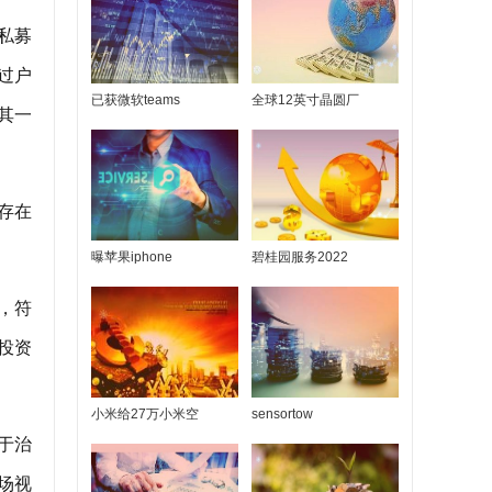
私募
过户
已获微软teams
全球12英寸晶圆厂
及其一
易存在
曝苹果iphone
碧桂园服务2022
价，符
投资
小米给27万小米空
sensortow
于治
场视