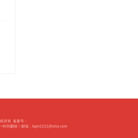
戏大厅的版权所有 备案号：
一时间删除！邮箱：
bgm1231@sina.com