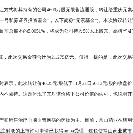
让方式将其持有的公司4600万股无限售流通股，转让给重庆元素
一号私募证券投资基金”，以下简称“元素基金”)。本次协议转让
目前总股本的5.0051%，将成为公司持股5%以上股东。高树华
计算，此次交易金额合计为21.275亿元。值得一提的是，此次交
。
，此次转让价46.25元/股低于11月21日56.13元/股的收盘
月内不减持。这既体现了其对该价格下公司价值的认可，也说明其
产和销售治疗心脑血管疾病的药物为主。目前，常山药业在研用
那肽注射液的上市许可申请已获得nmpa受理，这也使常山药业被市