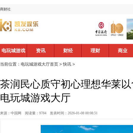
商财社
电玩城游戏
资讯
财经
理财
商业
大厅首页
当前位置：
电玩城游戏大厅首页
>
快讯
>
茶润民心质守初心理想华莱以
电玩城游戏大厅
来源：中国网
阅读量：9784
发表时间：2026-01-08 00:08:51