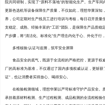
院共同研制，实现了“原料不落地”的智能化生产。生产车间
更新色选机等设备保障生产质量，不仅如此，理想华莱深知
养，公司定期对生产线员工进行培训与考核，每日召开质量
支稳定、成熟、经验丰富的“工匠”团队，是保障生产品质稳
产步骤，将“清洁化、标准化”生产理念内化于心、外化于行
多维核验:认证与追溯，筑牢安全屏障
食品安全的底气，既源于全流程的严格把控，更源于权
厂的高标准为基准，不仅通过了国内多项权威认证，更斩获
证”，也让消费者买得放心、喝得安心。
在检验检测领域，理想华莱以严苛标准守护产品安全。
承担着原材料检测、生产过程检测、成品检测的全流程检验