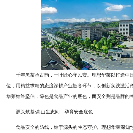
千年黑茶承古韵，一叶匠心守民安。理想华莱以打造中
位，用精益求精的态度深耕产业链各环节，以创新实践激活
华莱始终坚信，绿色是食品产业的底色，而安全则是品牌的
源头筑基:高山生态间，孕育安全底色
食品安全的防线，始于源头的生态守护。理想华莱深知“