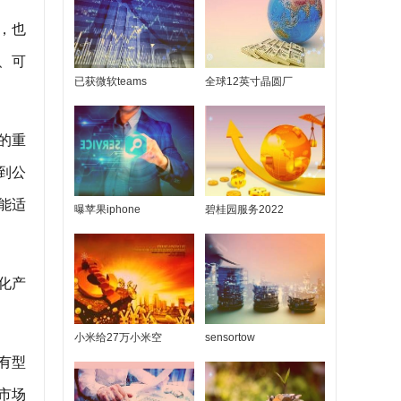
，也
、可
已获微软teams
全球12英寸晶圆厂
的重
s到公
能适
曝苹果iphone
碧桂园服务2022
元化产
小米给27万小米空
sensortow
有型
市场