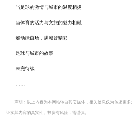
当足球的激情与城市的温度相拥
当体育的活力与文旅的魅力相融
燃动绿茵场，满城皆精彩
足球与城市的故事
未完待续
……
声明：以上内容为本网站转自其它媒体，相关信息仅为传递更多
证实其内容的真实性。投资有风险，需谨慎。