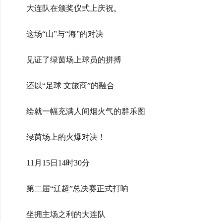
大连队在颁奖仪式上庆祝。
这场“山”与“海”的对决
见证了绿茵场上球员的拼搏
还以“足球 文旅商”的融合
绘就一幅充满人间烟火气的群乐图
绿茵场上的火爆对决！
11月15日14时30分
第二届“辽超”总决赛正式打响
坐拥主场之利的大连队