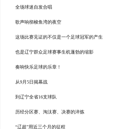
全场球迷自发合唱
歌声响彻梭鱼湾的夜空
这场比赛见证的不仅是一个足球冠军的产生
也是辽宁群众足球赛事生机蓬勃的缩影
奏响快乐足球的乐章！
从9月5日揭幕战
到辽宁全省16支球队
历经分区赛、淘汰赛、决赛的淬炼
“辽超”用近三个月的征程