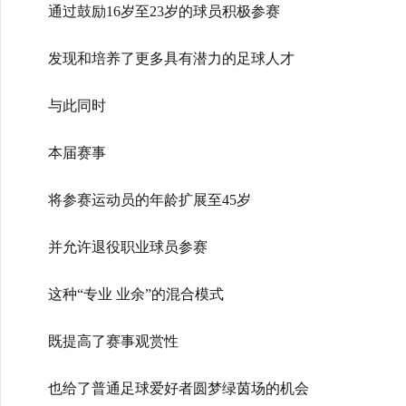
通过鼓励16岁至23岁的球员积极参赛
发现和培养了更多具有潜力的足球人才
与此同时
本届赛事
将参赛运动员的年龄扩展至45岁
并允许退役职业球员参赛
这种“专业 业余”的混合模式
既提高了赛事观赏性
也给了普通足球爱好者圆梦绿茵场的机会