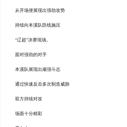
从开场便展现出强劲攻势
持续向本溪队防线施压
“辽超”决赛现场。
面对强劲的对手
本溪队展现出顽强斗志
通过快速反击多次制造威胁
双方持续对攻
场面十分精彩