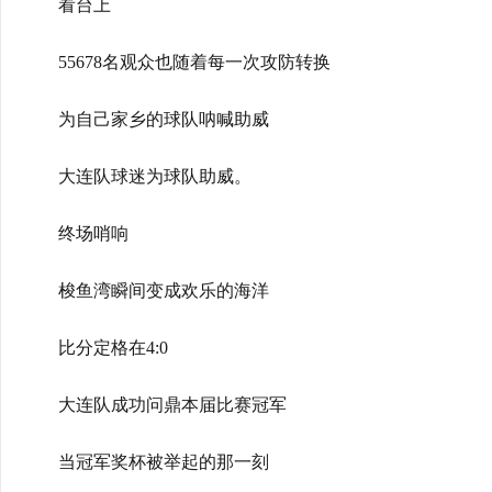
看台上
55678名观众也随着每一次攻防转换
为自己家乡的球队呐喊助威
大连队球迷为球队助威。
终场哨响
梭鱼湾瞬间变成欢乐的海洋
比分定格在4:0
大连队成功问鼎本届比赛冠军
当冠军奖杯被举起的那一刻