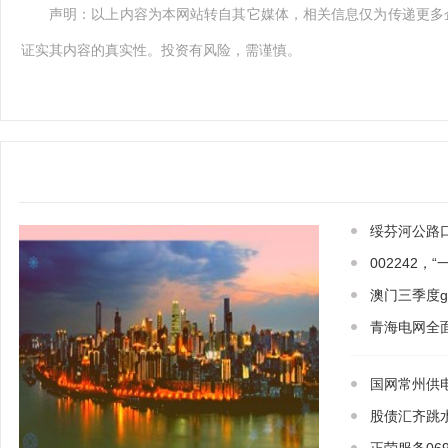
声明：以上内容为本网站转自其它媒体，相关信息仅为传递更多
证实其内容的真实性。投资有风险，需谨慎。
绥芬河公路
002242
澳门三季度gd
青海电网全
国网常州供电
股债汇齐跳