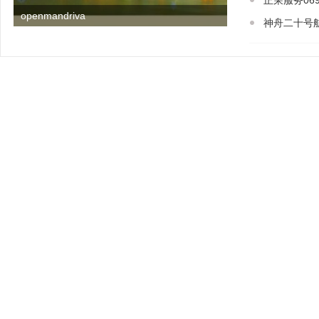
正荣服务06
openmandriva
神舟二十号