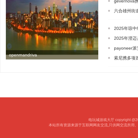
gevern
31
六合雄州街
2025年琼
2025年澄
payone
openmandriva
索尼携多项
电玩城游戏大厅 copyright @20
本站所有资源来源于互联网网友交流,只供网交流所用