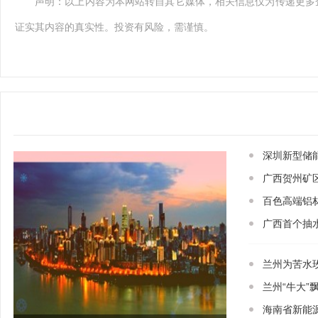
声明：以上内容为本网站转自其它媒体，相关信息仅为传递更多
证实其内容的真实性。投资有风险，需谨慎。
深圳新型储
广西贺州矿
百色高端铝
广西首个抽
兰州为苦水
兰州“牛大
海南省新能