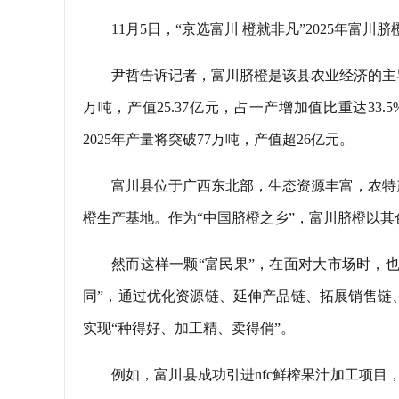
11月5日，“京选富川 橙就非凡”2025年富
尹哲告诉记者，富川脐橙是该县农业经济的主导特色
万吨，产值25.37亿元，占一产增加值比重达33.
2025年产量将突破77万吨，产值超26亿元。
富川县位于广西东北部，生态资源丰富，农特
橙生产基地。作为“中国脐橙之乡”，富川脐橙以
然而这样一颗“富民果”，在面对大市场时，也
同”，通过优化资源链、延伸产品链、拓展销售链
实现“种得好、加工精、卖得俏”。
例如，富川县成功引进nfc鲜榨果汁加工项