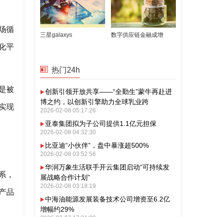
场循
三星galaxys
数字供应链金融成增
化平
热门24h
是被
创新引领开放共享——“全勤生”蒙牛再赴进
博之约，以创新引擎助力全球乳业跨
实现
2026-02-08 05:17:26
亚泰集团拟为子公司提供1.1亿元担保
2026-02-08 04:32:30
比亚迪“小伙伴”，盘中暴涨超500%
2026-02-08 03:52:56
华润万象生活联手开云集团启动“可持续发
系，
展战略合作计划”
2026-02-08 03:18:19
产品
中海油能源发展装备技术公司增资至6.2亿
增幅约29%