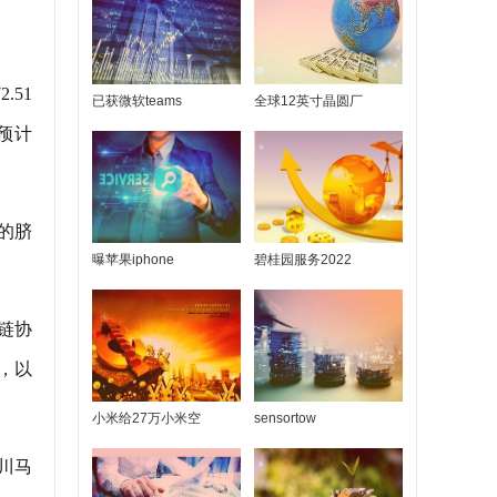
.51
已获微软teams
全球12英寸晶圆厂
。预计
的脐
曝苹果iphone
碧桂园服务2022
链协
，以
小米给27万小米空
sensortow
川马