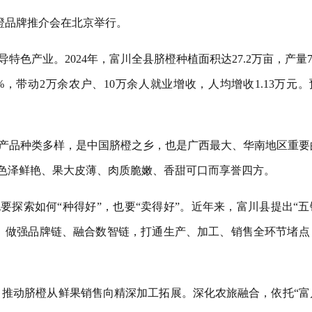
川脐橙品牌推介会在北京举行。
产业。2024年，富川全县脐橙种植面积达27.2万亩，产量72
5%，带动2万余农户、10万余人就业增收，人均增收1.13万元
产品种类多样，是中国脐橙之乡，也是广西最大、华南地区重要
其色泽鲜艳、果大皮薄、肉质脆嫩、香甜可口而享誉四方。
要探索如何“种得好”，也要“卖得好”。近年来，富川县提出“五
、做强品牌链、融合数智链，打通生产、加工、销售全环节堵点
目，推动脐橙从鲜果销售向精深加工拓展。深化农旅融合，依托“富