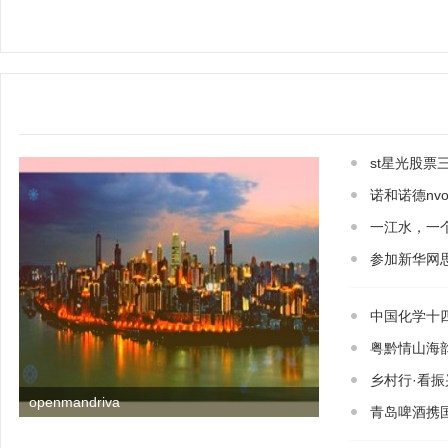
st星光股票
诺和诺德nvo
一江水，一
参加新华网
中国化学十四
粤黔情山海
乡村行·看振
openmandriva
青岛啤酒携