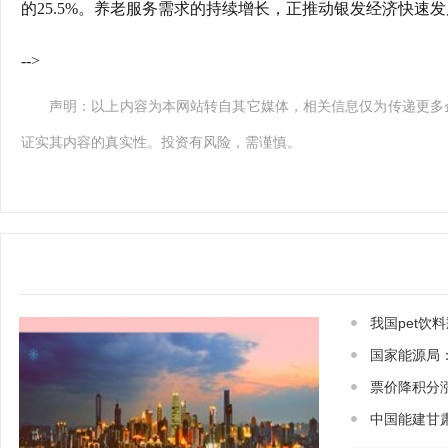
的25.5%。养老服务需求的持续增长，正推动银发经济快速
-->
声明：以上内容为本网站转自其它媒体，相关信息仅为传递更多
证实其内容的真实性。投资有风险，需谨慎。
我国pet饮料
国家能源局：
票价降积分
中国能建甘