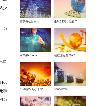
比减少
已获微软teams
全球12英寸晶圆厂
地址为
曝苹果iphone
碧桂园服务2022
进出口
14亿
小米给27万小米空
sensortow
万元和
分别为