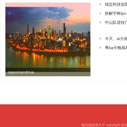
锚定科技创
拆解宇树ip
中山队逆转
今天，ai大
粤ba今晚
openmandriva
电玩城游戏大厅 copyright @20