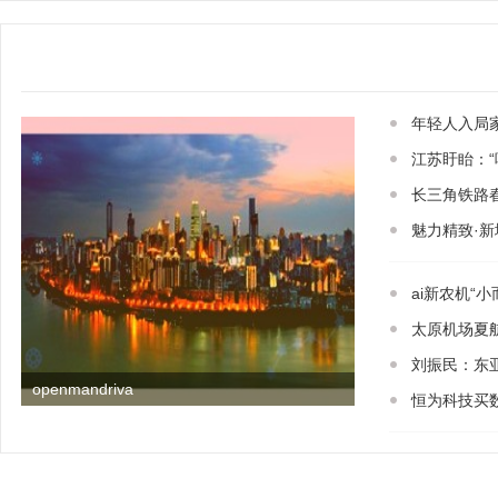
年轻人入局
江苏盱眙：
长三角铁路
魅力精致·新
ai新农机“
太原机场夏
刘振民：东
openmandriva
恒为科技买