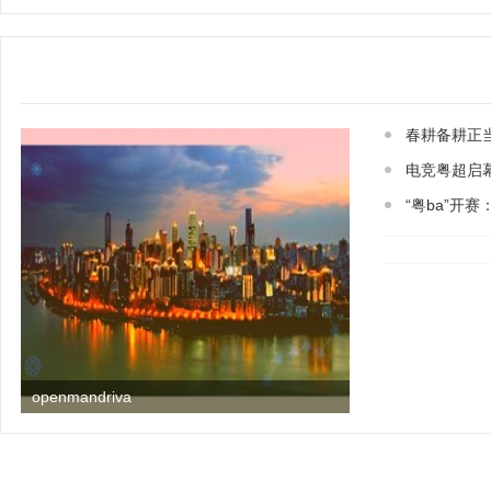
春耕备耕正当
电竞粤超启
“粤ba”开
openmandriva