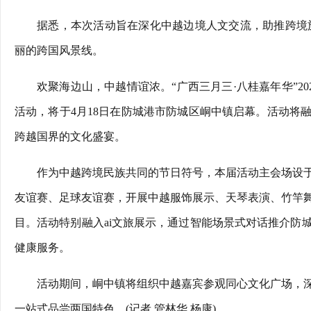
据悉，本次活动旨在深化中越边境人文交流，助推跨境旅
丽的跨国风景线。
欢聚海边山，中越情谊浓。“广西三月三·八桂嘉年华”20
活动，将于4月18日在防城港市防城区峒中镇启幕。活动将
跨越国界的文化盛宴。
作为中越跨境民族共同的节日符号，本届活动主会场设
友谊赛、足球友谊赛，开展中越服饰展示、天琴表演、竹竿
目。活动特别融入ai文旅展示，通过智能场景式对话推介防
健康服务。
活动期间，峒中镇将组织中越嘉宾参观同心文化广场，
一站式品尝两国特色。(记者 管林华 杨康)