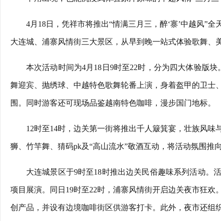
4月18日，凭祥市将推出“情满三月三，醉‘寨’中越风
大连城、浦寨风情街三大景区，从早到晚一站式体验歌舞、
本次活动时间为4月18日9时至22时，分为四大体验版
舞迎宾、抛绣球、中越特色歌舞轮番上演，身着盔甲的卫士
围。同时游客还可现场品鉴越南特色咖啡，漫步国门地标。
12时至14时，边关第一街将推出千人簸箕宴，壮族风
狮、竹竿舞、猜码pk及“高山流水”敬酒互动，将活动氛围推
大连城景区于9时至18时推出边关民俗趣味系列活动。
项目展演。同日19时至22时，浦寨风情街开启边关夜市狂
创产品，并设有边境咖啡街区供游客打卡。此外，夜市还组