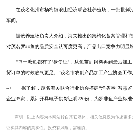
在茂名化州市杨梅镇浪山经济联合社养殖场，一批批鲜活
车间。
据该养殖场负责人介绍，海关推出的集约化备案管理和
对茂名罗非鱼的品质安全认可度更高，产品出口竞争力明显
“每一塘鱼都有了‘身份证’，从鱼苗到饲料再到最后加
贸订单的时候底气更足。”茂名市农副产品加工产业协会工作
-->
据了解，茂名海关联合行业协会搭建“渔省事”智慧监
企业35家，累计开具电子供货证明220份，为罗非鱼产业标
声明：以上内容为本网站转自其它媒体，相关信息仅为传递更多
证实其内容的真实性。投资有风险，需谨慎。