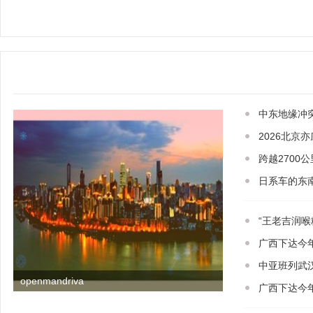
中东地缘冲
2026北京
跨越2700
日系车的东
“王老吉润
广西下达今
中亚班列武
openmandriva
广西下达今年