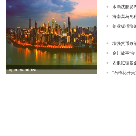
水滴沈鹏发布
海南离岛免税
创业板指涨破
增强货币政
金川故事“金
农银汇理基
openmandriva
“石榴花开美