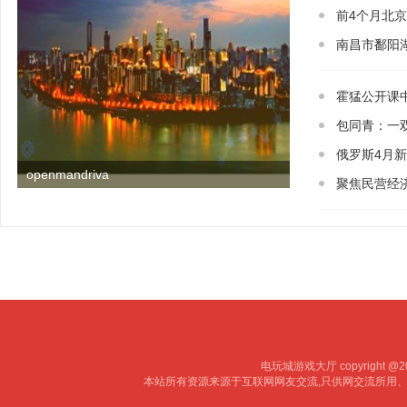
前4个月北
南昌市鄱阳
霍猛公开课
包同青：一双
俄罗斯4月新
openmandriva
聚焦民营经
电玩城游戏大厅 copyright @20
本站所有资源来源于互联网网友交流,只供网交流所用