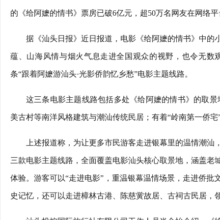
的《给阿嬷的情书》票房已破6亿元，超50万名网友在网络平
据《汕头日报》近日报道，电影《给阿嬷的情书》中的
蕴、山海风情与烟火气息走进全国观众的视野，也令无数
条“跟着阿嬷游汕头·光影侨韵忆乡愁”电影主题线路。
这三条电影主题线路包括多处《给阿嬷的情书》的取景
美古村等南洋风格建筑与潮汕传统民居；有着“岭南第一侨宅
上述报道称，为让更多市民游客走进银幕里的温情潮汕
三款电影主题线路，全面覆盖电影汕头核心取景地，涵盖老
体验。游客可以“走进电影”，重温银幕温情场景，走进侨批
史记忆，还可以走进樟林古港、陈慈黉故居、古祠古民居，