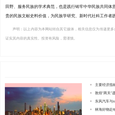
田野、服务民族的学术典范，也是践行铸牢中华民族共同体
贵的民族文献史料价值，为民族学研究、新时代社科工作者
声明：以上内容为本网站转自其它媒体，相关信息仅为传递更多
证实其内容的真实性。投资有风险，需谨慎。
主要经济指
敦煌“两关”
东风汽车与st
林海好物赴