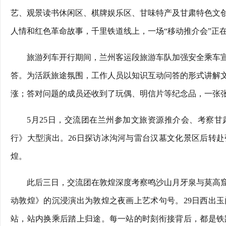
艺、观景读书休闲区、棋牌娱乐区、甘味特产及甘肃特色文
人情和红色革命故事，千里铁道线上，一场“移动推介会”正
旅游列车开行期间，兰州客运段旅游车队加强安全乘车
答。为活跃旅途氛围，工作人员以知识互动问答的形式讲解
涨；答对问题的成员还收到了玩偶、明信片等纪念品，一张
5月25日，交流团在兰州参加文旅资源推介会、考察
行》大型演出。26日探访冰沟河与雷台汉墓文化景区后转赴
煌。
此后三日，交流团在敦煌深度考察鸣沙山月牙泉与莫高窟
动敦煌》的沉浸演出为敦煌之夜画上艺术句号。29日西出玉
站，站内换乘后踏上归途。每一站的时刻衔接背后，都是铁