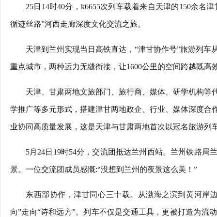
25日14时40分，k6655次列车载着来自天津的150
循迹丝路”河西走廊深度文化交流之旅。
天津到兰州实现当日高铁直达，“津甘协作号”旅游列车
重点城市，两种运力无缝衔接，让1600公里的空间跨越既高
天津、甘肃两地文旅部门、旅行商、媒体、研学机构等
学推广等多元形式，搭建津甘两地政企、行业、媒体深度合
业协同高质量发展，这是天津与甘肃两地首次以冠名旅游列
5月24日19时54分，交流团抵达兰州西站。兰州铁路
景。一位交流团成员感慨:“没想到兰州的夜景这么美！”
东西部协作，津甘同心三十载。从渤海之滨到黄河岸边
向”走向“诗和远方”。列车不仅是交通工具，更被打造为流