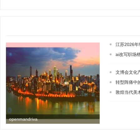
江苏2026
ai改写职场
文博会文化
转型阵痛中
敦煌当代美
openmandriva