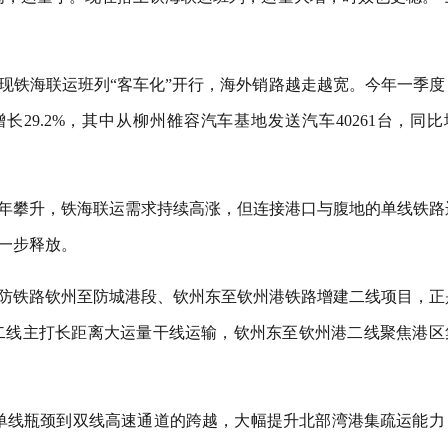
现铁海联运班列“客车化”开行，海外销路越走越宽。今年一季度
长29.2%，其中从柳州雒容汽车基地发送汽车40261台，同比
年攀升，铁海联运需求持续高涨，但连接港口与腹地的单线铁路
一步释放。
的南防铁路钦州至防城港段、钦州东至钦州港铁路增建二线项目，正
二线主打长距离大运量干线运输，钦州东至钦州港二线聚焦港区
单线瓶颈到双线高速通道的跨越，大幅提升北部湾港集疏运能力