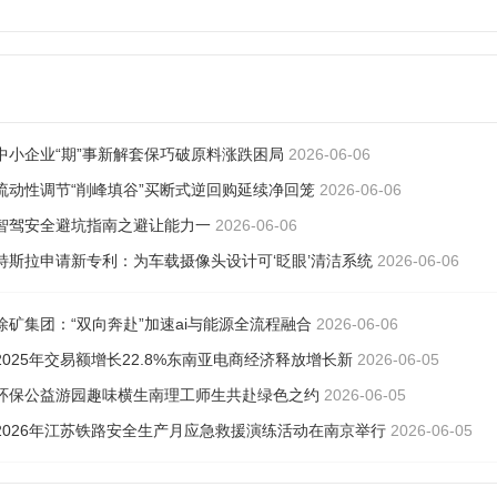
中小企业“期”事新解套保巧破原料涨跌困局
2026-06-06
流动性调节“削峰填谷”买断式逆回购延续净回笼
2026-06-06
智驾安全避坑指南之避让能力一
2026-06-06
特斯拉申请新专利：为车载摄像头设计可‘眨眼’清洁系统
2026-06-06
徐矿集团：“双向奔赴”加速ai与能源全流程融合
2026-06-06
2025年交易额增长22.8%东南亚电商经济释放增长新
2026-06-05
环保公益游园趣味横生南理工师生共赴绿色之约
2026-06-05
2026年江苏铁路安全生产月应急救援演练活动在南京举行
2026-06-05