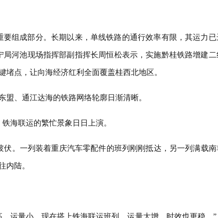
重要组成部分。长期以来，单线铁路的通行效率有限，其运力已
宁局河池现场指挥部副指挥长周恒松表示，实施黔桂铁路增建二
键堵点，让向海经济红利全面覆盖桂西北地区。
东盟、通江达海的铁路网络轮廓日渐清晰。
，铁海联运的繁忙景象日日上演。
起彼伏。一列装着重庆汽车零配件的班列刚刚抵达，另一列满载南
往内陆。
高，运量小。现在搭上铁海联运班列，运量大增，时效也更稳。”