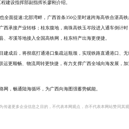
工程建设指挥部副指挥长廖刚介绍。
也全面提速:北部湾畔，广西首条350公里时速跨海高铁合湛高铁
广西承接产业转移；桂东腹地，南珠高铁玉岑段进入通车倒计时
容县、岑溪等地接入全国高铁网，桂东特产出海更便捷。
目建成后，将彻底打通港口集疏运瓶颈，实现铁路直通港口、无
铁联运更顺畅、物流周转更快捷，有力支撑广西全域向海发展，加
路网，畅通陆海循环，为广西向海图强蓄势赋能。
为传递更多企业信息之目的，不代表本网观点，亦不代表本网站赞同其