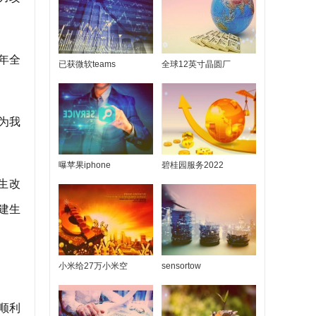
年全
已获微软teams
全球12英寸晶圆厂
为我
曝苹果iphone
碧桂园服务2022
生改
建生
小米给27万小米空
sensortow
顺利