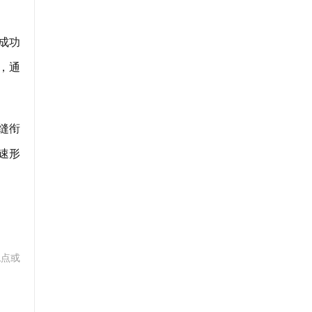
成功
，通
缝衔
速形
观点或