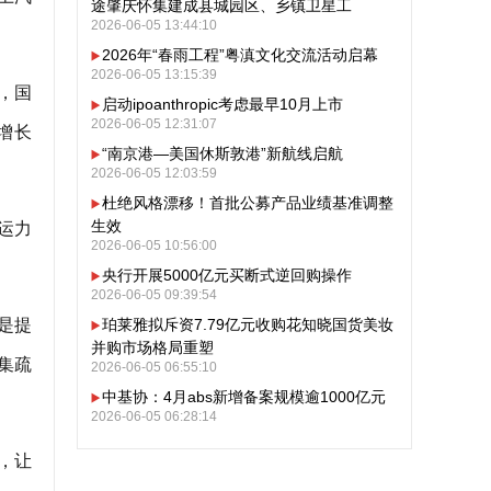
途肇庆怀集建成县城园区、乡镇卫星工
2026-06-05 13:44:10
2026年“春雨工程”粤滇文化交流活动启幕
2026-06-05 13:15:39
，国
启动ipoanthropic考虑最早10月上市
2026-06-05 12:31:07
增长
“南京港—美国休斯敦港”新航线启航
2026-06-05 12:03:59
杜绝风格漂移！首批公募产品业绩基准调整
生效
运力
2026-06-05 10:56:00
央行开展5000亿元买断式逆回购操作
2026-06-05 09:39:54
是提
珀莱雅拟斥资7.79亿元收购花知晓国货美妆
并购市场格局重塑
集疏
2026-06-05 06:55:10
中基协：4月abs新增备案规模逾1000亿元
2026-06-05 06:28:14
，让