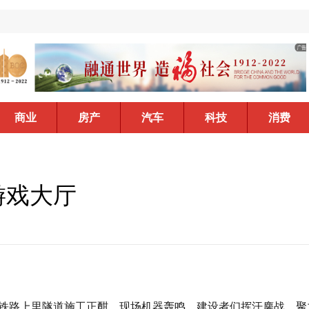
商业
房产
汽车
科技
消费
游戏大厅
百铁路上里隧道施工正酣，现场机器轰鸣，建设者们挥汗鏖战，聚