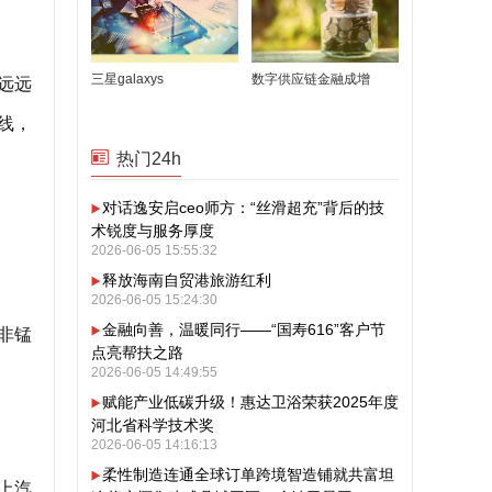
三星galaxys
数字供应链金融成增
远远
线，
热门24h
对话逸安启ceo师方：“丝滑超充”背后的技
术锐度与服务厚度
2026-06-05 15:55:32
释放海南自贸港旅游红利
2026-06-05 15:24:30
金融向善，温暖同行——“国寿616”客户节
非锰
点亮帮扶之路
2026-06-05 14:49:55
赋能产业低碳升级！惠达卫浴荣获2025年度
河北省科学技术奖
2026-06-05 14:16:13
柔性制造连通全球订单跨境智造铺就共富坦
上汽