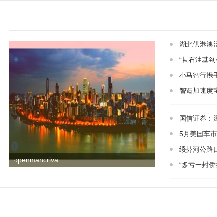
湖北供港澳
“从石油基
小马智行携手bo
智造加速度
国信证券：
5月美国车
绥芬河公路
openmandriva
“多亏一封