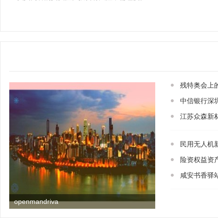
残特奥会上
中信银行深
江苏众森新
民用无人机
险资权益资
咸安书香驿站
openmandriva