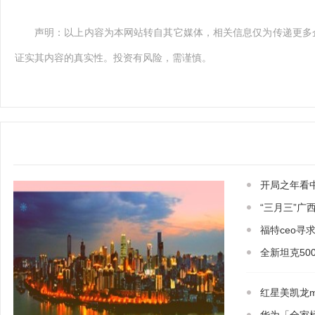
声明：以上内容为本网站转自其它媒体，相关信息仅为传递更多
证实其内容的真实性。投资有风险，需谨慎。
开局之年看中
“三月三”
福特ceo寻
全新坦克50
红星美凯龙m 