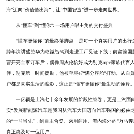
海”迈向“价值链出海”，让“中国智造”进一步走向世界。
从“懂车”到“懂你”: 一场用户唱主角的交付盛典
“懂车更懂你”的最终落脚点，是每一个真实用户的出行生
跨年演讲盛赞华为乾崑智驾到走进工厂见证下线；前留德国脚杨晨
曹开亮全家订车后，偶像周杰伦恰好成为别克mpv家族代言
伴，别克第一时间援助，他被至境e7“满分座舱”打动。从
户都是真实生活的缩影，这正是“懂车更懂你”最生动的诠释
一亿辆是上汽七十余年发展的阶段性答卷，更是上汽面向智
实“发展新能源汽车是我国从汽车大国迈向汽车强国的必由
的“一马当先”，到自主合资、乘用商用、海内海外的“万马奔
真正惠及每一位用户。