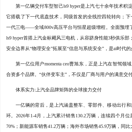
第一亿辆交付车型智己ls9 hyper是上汽七十余年技
它搭载了下一代底盘技术，同级首发的全线控四轮转向；下一代
一代三电——全域800v高压平台与恒星超级增程。全面预埋
ls9 hyper首搭上汽金标飓风三电机，从容跻身性能3秒俱
安全边界从“物理安全”拓展至“信息与系统安全”，是ai时代
第一亿位用户momenta ceo曹旭东，正是上汽在智
合资多个品牌。“伙伴变车主”，不仅是厂商与用户的满意交
体系实力:上汽全品牌矩阵的全球接力交付
一亿辆的背后，是上汽涵盖整车、零部件、移动出行和
环。2026年1-4月，上汽累计销售130.2万辆，连续四
70%；新能源车销售41.2万辆；海外市场销售45.9万辆，同比大