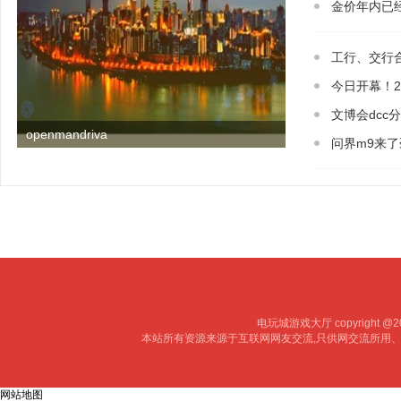
金价年内已
工行、交行
今日开幕！2
文博会dcc
openmandriva
问界m9来了
电玩城游戏大厅 copyright @20
本站所有资源来源于互联网网友交流,只供网交流所用
网站地图