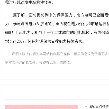
需运行规律发生结构性转变。
据了解，面对提前到来的保供压力，南方电网已全面启
力、畅通跨省电力互济通道，全力稳住电力保供和市场运行
660万千瓦电力，相当于一个二线城市的用电规模，有力保
增长超20%，绿色能源保供支撑能力持续夯实。
声明：以上内容为本网站转自其它媒体，相关信息仅为传递更多
证实其内容的真实性。投资有风险，需谨慎。
6项重点任