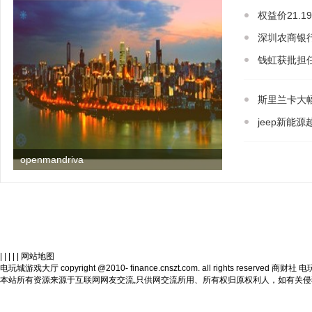
权益价21.1
深圳农商银
钱虹获批担
斯里兰卡大
jeep新能
openmandriva
| | | | |
网站地图
电玩城游戏大厅 copyright @2010- finance.cnszt.com. all rights reser
本站所有资源来源于互联网网友交流,只供网交流所用、所有权归原权利人，如有关