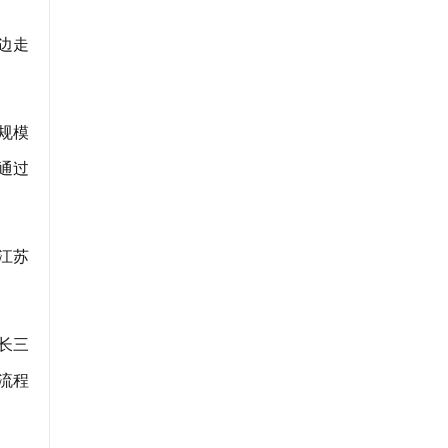
边走
规模
通过
江苏
长三
流程