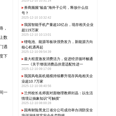
2025-12-10 10:51:14
券商频频“输血”海外子公司，释放什么信
号？
2025-12-10 10:32:42
我国智能手机产量超10亿台，现存相关企业
线路，
超119万家
2025-12-10 10:13:01
上数
锂电池、能源等板块强势发力，新能源方向
门遇
核心机遇再起
2025-12-10 09:54:39
度下
最大程度激发消费活力，促进经济循环畅通
——《关于增强消费品供需适配性进一
2025-12-10 09:17:09
我国风电装机规模持续攀升现存风电相关企
业超10.7万家
2025-12-10 08:40:56
间一
兰州校长名师面对面物理教师封晶：以生活
情境让抽象知识“可触摸”
2025-12-10 08:00:28
国寿财险黑龙江省分公司成功举办消防安全
培训演练筑牢安全生产防线