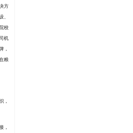
决方
设、
院校
司机
牌，
在粮
织，
接，