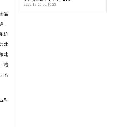
2025-12-10 06:40:23
仓需
道，
系统
共建
策建
i培
面临
业对