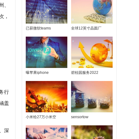
州、
次，
已获微软teams
全球12英寸晶圆厂
曝苹果iphone
碧桂园服务2022
务行
涵盖
小米给27万小米空
sensortow
、深