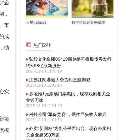
“企
例，
三星galaxys
数字供应链金融成增
、市
的成
热门24h
，助
弘毅文化集团00419因兑换可换股债券发行
约5.98亿股新股份
2025-12-10 13:30:19
江苏江阴港最大杂货船直航挪威
2025-12-10 12:42:16
心实
多地推1元剧场门票惠民，现存戏剧相关企
业近万家
2025-12-10 11:31:20
科技公司"军备竞赛"，硬件巨头收入攀升
新项
2025-12-10 11:07:53
外卖“新国标”为促公平而出台，现存外卖相
流模
关企业超350万家