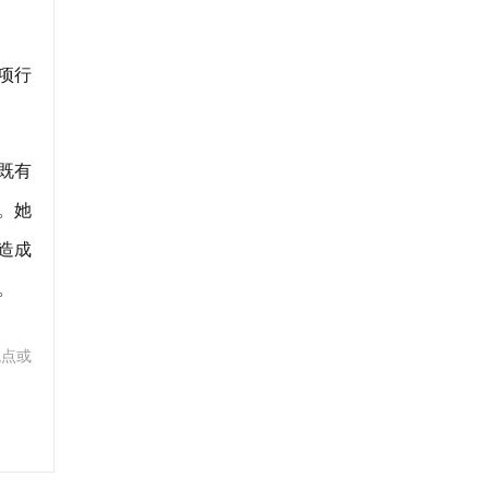
项行
既有
。她
造成
。
观点或