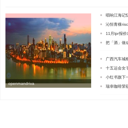
唱响江海记
沁恒青稞ris
11月lpr
把「酒」做
广西汽车城
十五运会女
小红书旗下
openmandriva
瑞幸咖啡荣获