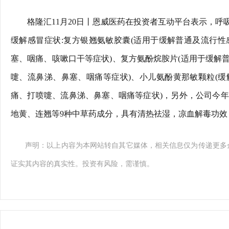
格隆汇11月20日丨恩威医药在投资者互动平台表示，
缓解感冒症状:复方银翘氨敏胶囊(适用于缓解普通及流行
塞、咽痛、咳嗽口干等症状)、复方氨酚烷胺片(适用于缓解
嚏、流鼻涕、鼻塞、咽痛等症状)、小儿氨酚黄那敏颗粒(
痛、打喷嚏、流鼻涕、鼻塞、咽痛等症状)，另外，公司今
地黄、连翘等9种中草药成分，具有清热祛湿，凉血解毒功效
声明：以上内容为本网站转自其它媒体，相关信息仅为传递更多
证实其内容的真实性。投资有风险，需谨慎。