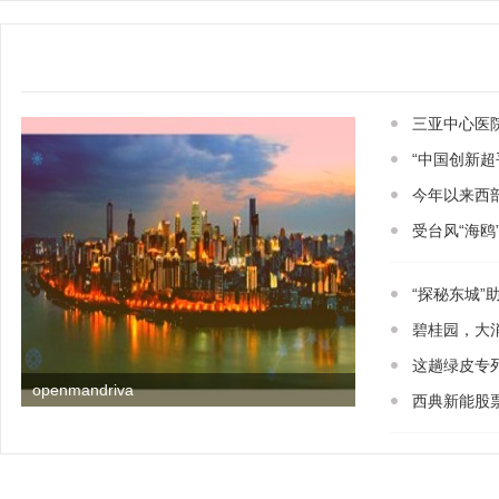
三亚中心医
“中国创新
今年以来西
受台风“海
“探秘东城”
碧桂园，大
这趟绿皮专
openmandriva
西典新能股