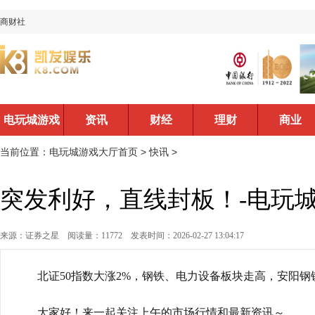
商财社
电玩城游戏
资讯
财经
理财
商业
大厅首页
当前位置：
电玩城游戏大厅首页
>
快讯
>
突发利好，直线封板！-电玩
来源：证券之星
阅读量：11772
发表时间：2026-02-27 13:04:17
北证50指数大涨2%，钢铁、电力设备板块走高，安阳钢
大家好！来一起关注上午的市场行情和最新资讯～