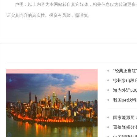
声明：以上内容为本网站转自其它媒体，相关信息仅为传递更多
证实其内容的真实性。投资有风险，需谨慎。
“经典正当红
徐州泉山段
海内外近50
我国pet饮料
国家能源局：
票价降积分