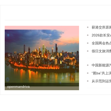
获港交所原
2026款长安u
全国两会热
假日文旅消
中国新能源
“邕ba”共
从示范到运
openmandriva