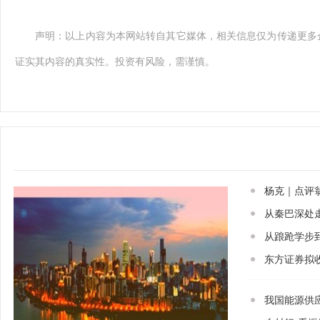
声明：以上内容为本网站转自其它媒体，相关信息仅为传递更多
证实其内容的真实性。投资有风险，需谨慎。
杨克｜点评
从秦巴深处
从踉跄学步
东方证券拟收
我国能源供