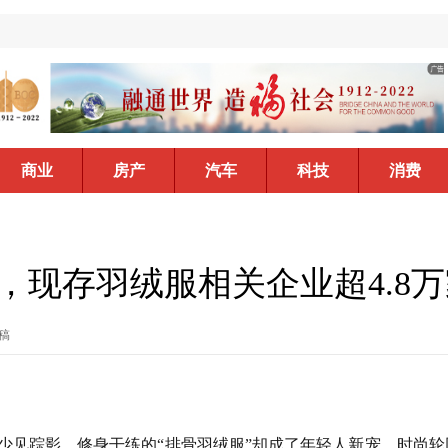
商业
房产
汽车
科技
消费
，现存羽绒服相关企业超4.8
稿
服少见踪影，修身干练的“排骨羽绒服”却成了年轻人新宠，时尚轮