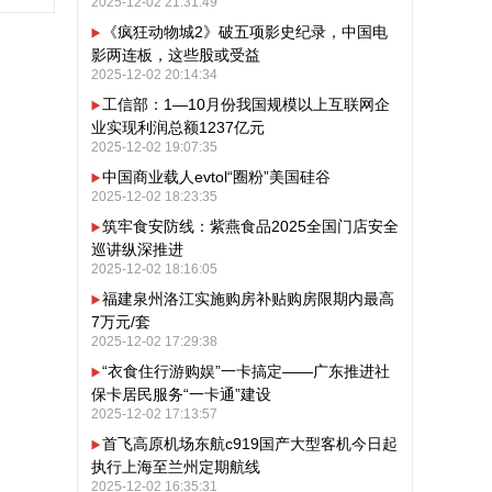
2025-12-02 21:31:49
《疯狂动物城2》破五项影史纪录，中国电
影两连板，这些股或受益
2025-12-02 20:14:34
工信部：1—10月份我国规模以上互联网企
业实现利润总额1237亿元
2025-12-02 19:07:35
中国商业载人evtol“圈粉”美国硅谷
2025-12-02 18:23:35
筑牢食安防线：紫燕食品2025全国门店安全
巡讲纵深推进
2025-12-02 18:16:05
福建泉州洛江实施购房补贴购房限期内最高
7万元/套
2025-12-02 17:29:38
“衣食住行游购娱”一卡搞定——广东推进社
保卡居民服务“一卡通”建设
2025-12-02 17:13:57
首飞高原机场东航c919国产大型客机今日起
执行上海至兰州定期航线
2025-12-02 16:35:31