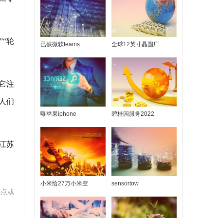
“轮
已获微软teams
全球12英寸晶圆厂
它注
人们
曝苹果iphone
碧桂园服务2022
江苏
小米给27万小米空
sensortow
观点或