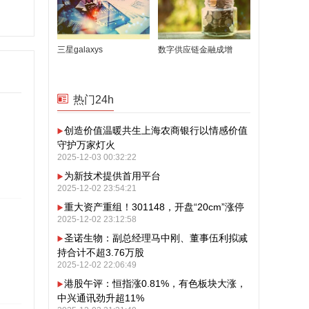
三星galaxys
数字供应链金融成增
热门24h
创造价值温暖共生上海农商银行以情感价值
守护万家灯火
2025-12-03 00:32:22
为新技术提供首用平台
2025-12-02 23:54:21
重大资产重组！301148，开盘“20cm”涨停
2025-12-02 23:12:58
圣诺生物：副总经理马中刚、董事伍利拟减
持合计不超3.76万股
2025-12-02 22:06:49
港股午评：恒指涨0.81%，有色板块大涨，
中兴通讯劲升超11%