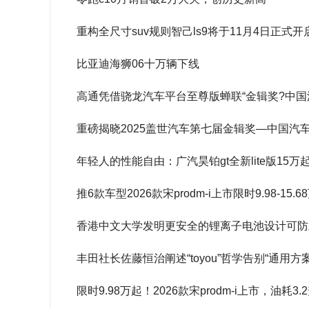
重构全尺寸suv规则智己ls9将于11月4日正式开
比亚迪海狮06十万辆下线
高通凭借骁龙汽车平台至尊版蝉联“金辑奖?中国
重磅揭晓2025盖世汽车第七届金辑奖—中国汽
年轻人的性能自由：广汽昊铂gt全新lite版15万
推6款车型2026款宋prodm-i上市限时9.98-15.6
香港中文大学发明更安全的锂离子电池设计可防
丰田社长佐藤恒治阐述“toyou”哲学告别“通用方
限时9.98万起！2026款宋prodm-i上市，油耗3