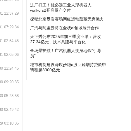
进厂打工！优必选工业人形机器人
walkcrs2开启量产交付
01 12:37:29
探秘北京攀岩赛场网红运动蕴藏无穷魅力
01 07:29:34
广汽与阿里云将在全栈ai领域展开合作
天下秀公布2025年前三季度业绩：营收
01 02:54:45
27.34亿元，技术共建与平台化
全场景护航！广汽机器人变身地铁“引导
31 02:05:06
员”
稳市机制建设蹄疾步稳a股回购增持贷款申
30 12:24:45
请额超3300亿元
30 09:20:35
30 05:28:58
30 02:49:42
29 03:10:35