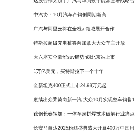
这波合作太顶了广汽与华为数字能源签署战略合
中汽协：10月汽车产销创同期新高
广汽与阿里云将在全栈ai领域展开合作
特斯拉超级充电桩将向加拿大大众车主开放
大六座安全豪华suv腾势n8l北京站上市
1万亿美元，买特斯拉下一个十年
全新坦克400正式上市24.98万元起
赓续出众乘势向新一汽-大众10月实现整车销售138
鞍钢长春钢加：一体车身拼焊技术破解行业痛点
长安马自达2025粉丝盛典盛大开幕400万中国