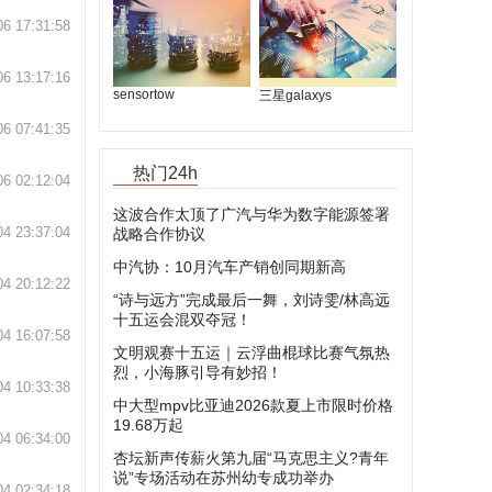
06 17:31:58
06 13:17:16
sensortow
三星galaxys
06 07:41:35
热门24h
06 02:12:04
这波合作太顶了广汽与华为数字能源签署
04 23:37:04
战略合作协议
中汽协：10月汽车产销创同期新高
04 20:12:22
“诗与远方”完成最后一舞，刘诗雯/林高远
十五运会混双夺冠！
04 16:07:58
文明观赛十五运｜云浮曲棍球比赛气氛热
烈，小海豚引导有妙招！
04 10:33:38
中大型mpv比亚迪2026款夏上市限时价格
19.68万起
04 06:34:00
杏坛新声传薪火第九届“马克思主义?青年
说”专场活动在苏州幼专成功举办
04 02:34:18