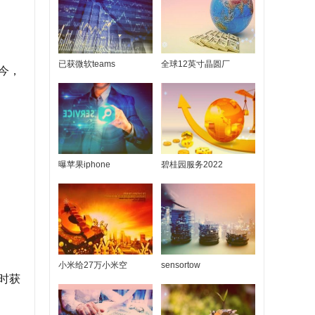
已获微软teams
全球12英寸晶圆厂
至今，
曝苹果iphone
碧桂园服务2022
小米给27万小米空
sensortow
时获