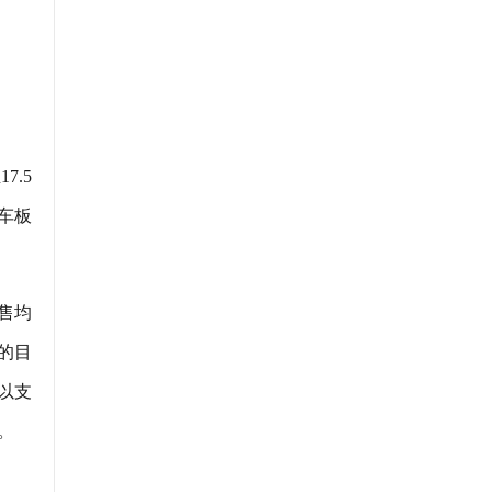
7.5
车板
售均
的目
以支
。