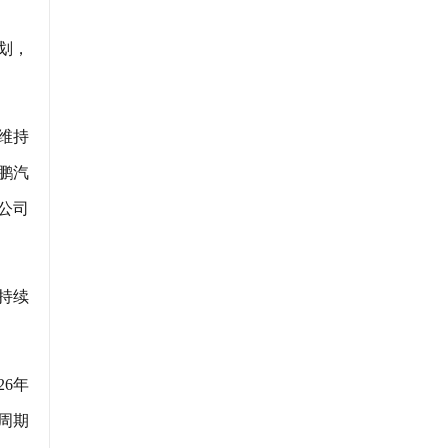
规划，
本维持
鹏汽
公司
持续
6年
周期