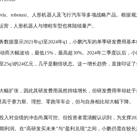
a、robotaxi、人形机器人及飞行汽车等多项战略产品。根据
axi启动试运营，人形机器人与增程车型也将陆续量产。
据显示2021年q3至2024年q1，小鹏汽车的单季研发费用基
而大幅波动，最低15%，最高超30%。2024年二季度以后，小
至25q3的24亿元，几乎是翻倍状态。这一增长趋势，直接印证了
开始大幅扩张，因此其研发费用虽然持续增长，但研发费用率却处于
仍明显高于赛力斯、理想、零跑等车企，但与自身相比却大幅下降。
投入对业绩的冲击尚属可控。但投资者需清醒认识到，为支撑202
利润。在“高研发买未来”与“盈利兑现”之间，小鹏仍需在较长