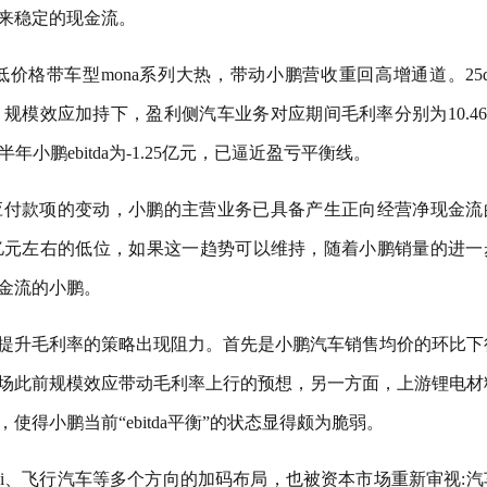
来稳定的现金流。
低价格带车型mona系列大热，带动小鹏营收重回高增通道。25q
.29%。规模效应加持下，盈利侧汽车业务对应期间毛利率分别为10.4
年小鹏ebitda为-1.25亿元，已逼近盈亏平衡线。
应付款项的变动，小鹏的主营业务已具备产生正向经营净现金流
亿元左右的低位，如果这一趋势可以维持，随着小鹏销量的进一
金流的小鹏。
走量提升毛利率的策略出现阻力。首先是小鹏汽车销售均价的环比下
市场此前规模效应带动毛利率上行的预想，另一方面，上游锂电材
得小鹏当前“ebitda平衡”的状态显得颇为脆弱。
axi、飞行汽车等多个方向的加码布局，也被资本市场重新审视:汽