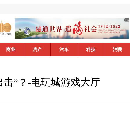
商业
房产
汽车
科技
消费
出击”？-电玩城游戏大厅