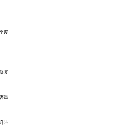
季度
修复
否重
升带