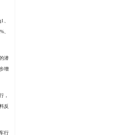
1、
6%、
的潜
步增
行，
料反
车行