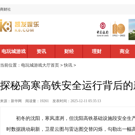
商财社
电玩城游戏
资讯
财经
理财
商业
大厅首页
当前位置：
电玩城游戏大厅首页
>
快讯
>
探秘高寒高铁安全运行背后的
来源：新华网
阅读量：19261
发表时间：2025-12-11 05:35:13
初冬的沈阳，寒风凛冽，但沈阳高铁基础设施段安全生
时数据跳动刷新，卫星云图与雷达图交替闪烁，勾勒出一幅