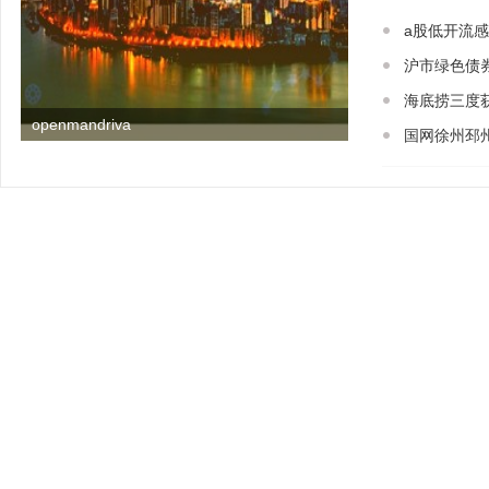
a股低开流
沪市绿色债
海底捞三度
openmandriva
国网徐州邳