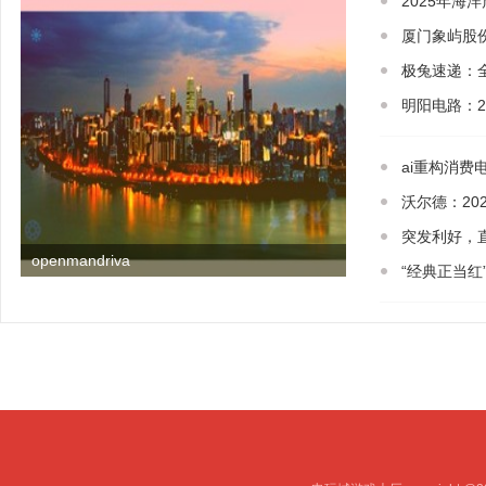
2025年海
厦门象屿股份
极兔速递：
明阳电路：2
ai重构消
沃尔德：20
突发利好，
openmandriva
“经典正当红